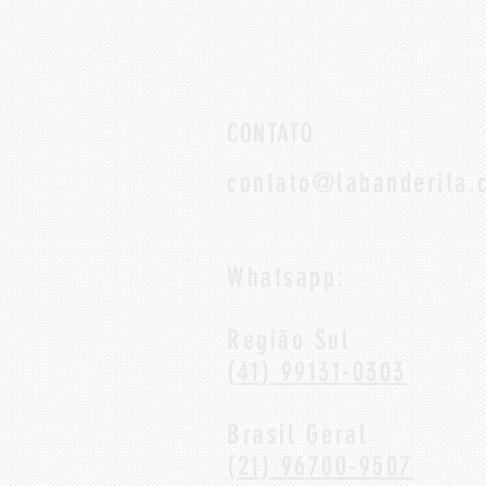
CONTATO
contato@labanderita.
Whatsapp:
Região Sul
(41) 99131-0303
Brasil Geral
(21) 96700-9507